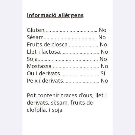
Informació al·lèrgens
Gluten……………………………….. No
Sèsam……………………………….. No
Fruits de closca…………………. No
Llet i lactosa………………………. No
Soja……………………………………. No
Mostassa……………………………. No
Ou i derivats………………………. Sí
Peix i derivats…………………….. No
Pot contenir traces d’ous, llet i
derivats, sèsam, fruits de
clofolla, i soja.