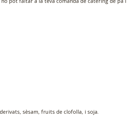
no pot faltar a la teva comanda de càtering de pa i 
derivats, sèsam, fruits de clofolla, i soja.