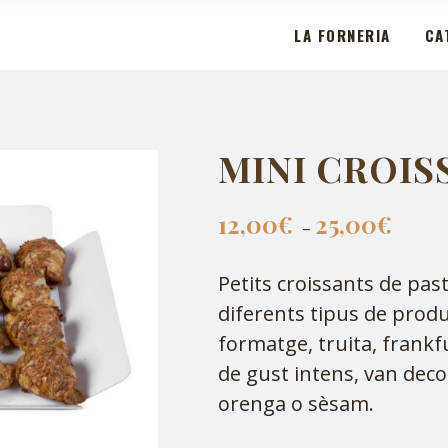
LA FORNERIA
CA
MINI CROIS
12,00
€
25,00
€
–
Petits croissants de past
diferents tipus de produc
formatge, truita, frankfu
de gust intens, van deco
orenga o sèsam.