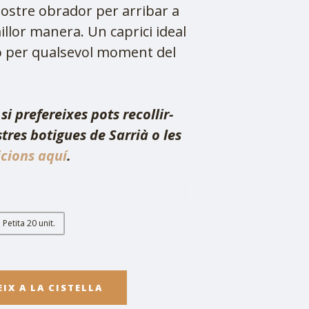
nostre obrador per arribar a
illor manera. Un caprici ideal
o per qualsevol moment del
si prefereixes pots recollir-
tres botigues de Sarrià o les
cions aquí
.
Petita 20 unit.
EIX A LA CISTELLA