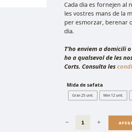
Cada dia es fornejen al 
les vostres mans de la m
per esmorzar, berenar 
dia.
T’ho enviem a domicili o 
ho a qualsevol de les nos
Corts. Consulta les
condi
Mida de safata
Gran 25 unit.
Mini 12 unit.
AFEG