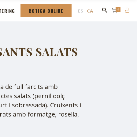
TERING
BOTIGA ONLINE
0
ES
CA
SANTS SALATS
a de full farcits amb
tes salats (pernil dolç i
rt i sobrassada). Cruixents i
rats amb formatge, rosella,