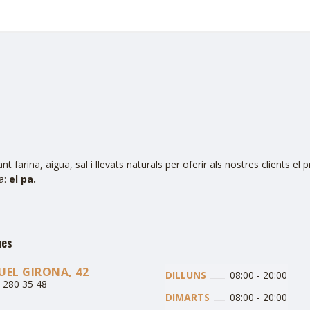
t farina, aigua, sal i llevats naturals per oferir als nostres clients el 
ta:
el pa.
ues
EL GIRONA, 42
DILLUNS
08:00
-
20:00
3 280 35 48
DIMARTS
08:00
-
20:00