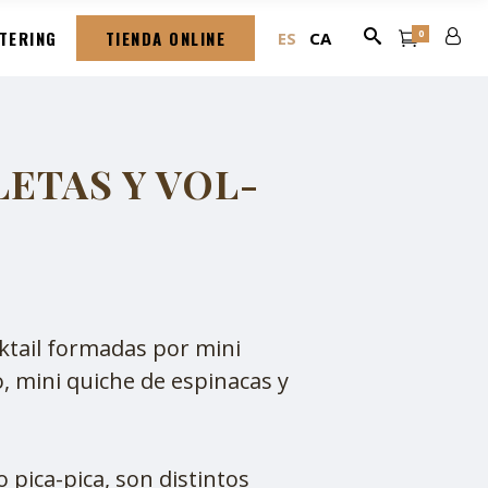
TERING
TIENDA ONLINE
0
ES
CA
LETAS Y VOL-
cktail formadas por mini
, mini quiche de espinacas y
o pica-pica, son distintos