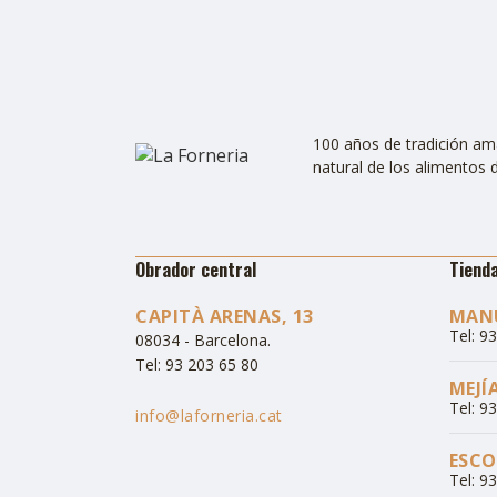
100 años de tradición ama
natural de los alimentos d
Obrador central
Tiend
CAPITÀ ARENAS, 13
MANU
Tel: 9
08034 - Barcelona.
Tel: 93 203 65 80
MEJÍ
Tel: 9
info@laforneria.cat
ESCOL
Tel: 9