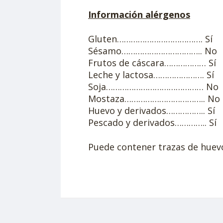
Información alérgenos
Gluten………………………………. Sí
Sésamo…………………………….. No
Frutos de cáscara……………… Sí
Leche y lactosa…………………. Sí
Soja…………………………………… No
Mostaza…………………………….. No
Huevo y derivados…………….. Sí
Pescado y derivados………….. Sí
Puede contener trazas de huevos