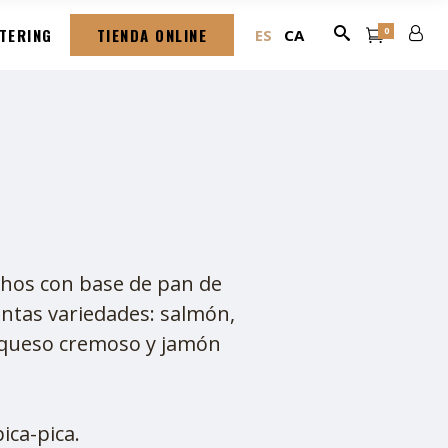
TERING
TIENDA ONLINE
0
ES
CA
chos con base de pan de
ntas variedades: salmón,
 queso cremoso y jamón
pica-pica.