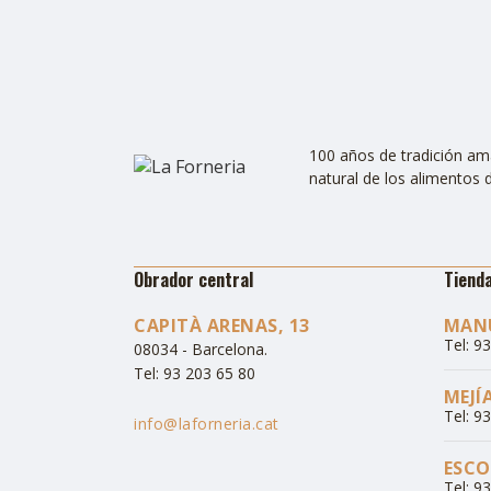
100 años de tradición ama
natural de los alimentos d
Obrador central
Tiend
CAPITÀ ARENAS, 13
MANU
Tel: 9
08034 - Barcelona.
Tel: 93 203 65 80
MEJÍ
Tel: 9
info@laforneria.cat
ESCOL
Tel: 9